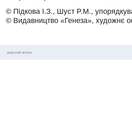
© Підкова І.З., Шуст P.M., упорядку
© Видавництво «Генеза», художнє 
зворотній зв’язок