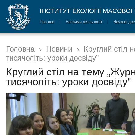
ІНСТИТУТ ЕКОЛОГІЇ МАСОВОЇ
Про нас
Напрями діяльності
Наукові до
Головна
›
Новини
›
Круглий стіл 
тисячоліть: уроки досвіду”
Круглий стіл на тему „Жур
тисячоліть: уроки досвіду”