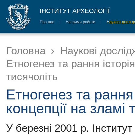
ІНСТИТУТ АРХЕОЛОГІЇ
Про нас
Напрями роботи
Наукові дослід
Головна
›
Наукові дослід
Етногенез та рання історія
тисячоліть
Етногенез та рання 
концепції на зламі 
У березні 2001 р. Інститут