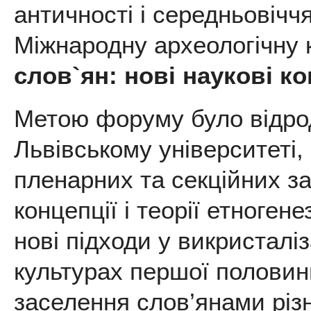
античності і середньовічч
Міжнародну археологічну
слов`ян: нові наукові ко
Метою форуму було відрод
Львівському університеті,
пленарних та секційних з
концепції і теорії етногене
нові підходи у викристаліз
культурах першої половини 
заселення слов’янами різн