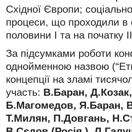
Східної Європи; соціально-
процеси, що проходили в 
половини І та на початку ІІ
За підсумками роботи кон
однойменною назвою (“Етно
концепції на зламі тисячолі
участь:
В.Баран, Д.Козак
Б.Магомедов, Я.Баран, 
Т.Милян, П.Довгань, Н.Ст
В.Сєдов (Росія ), Л.Галуш