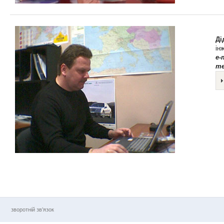
Ді
ін
e-
те
зворотній зв’язок